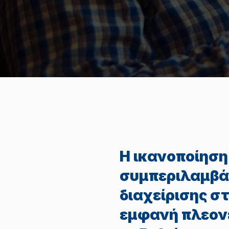
Η ικανοποίηση
συμπεριλαμβά
διαχείρισης σ
εμφανή πλεονε