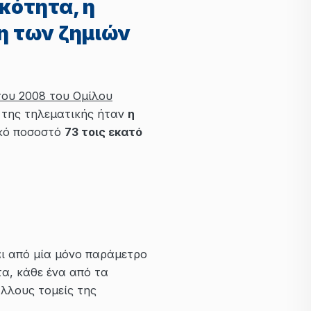
κότητα, η
η των ζημιών
του 2008 του Ομίλου
α της τηλεματικής ήταν
η
ακό ποσοστό
73 τοις εκατό
αι από μία μόνο παράμετρο
α, κάθε ένα από τα
άλλους τομείς της