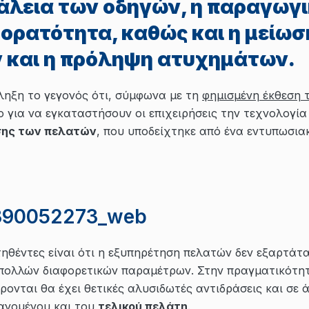
άλεια των οδηγών, η παραγωγι
 ορατότητα, καθώς και η μείωσ
 και η πρόληψη ατυχημάτων.
ληξη το γεγονός ότι, σύμφωνα με τη
φημισμένη έκθεση 
ρο για να εγκαταστήσουν οι επιχειρήσεις την τεχνολογί
σης των πελατών
, που υποδείχτηκε από ένα εντυπωσι
τηθέντες είναι ότι η εξυπηρέτηση πελατών δεν εξαρτάτ
πολλών διαφορετικών παραμέτρων. Στην πραγματικότητ
ονται θα έχει θετικές αλυσιδωτές αντιδράσεις και σε 
ανομένου και του
τελικού πελάτη
.