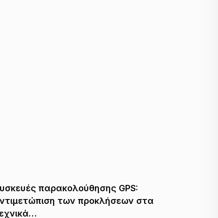
EL
EL
υσκευές παρακολούθησης GPS:
Πρωτότ
ντιμετώπιση των προκλήσεων στα
τεχνολ
εχνικά…
GPS