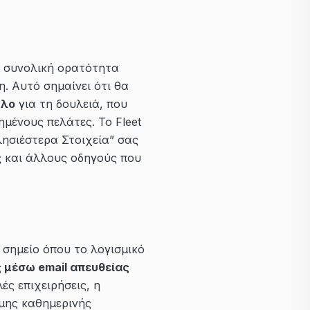
η συνολική ορατότητα
. Αυτό σημαίνει ότι θα
ηλο
για τη δουλειά, που
μένους πελάτες. Το Fleet
λησιέστερα Στοιχεία” σας
ώς και άλλους οδηγούς που
 σημείο όπου το λογισμικό
ς μέσω email απευθείας
ές επιχειρήσεις, η
θμης καθημερινής