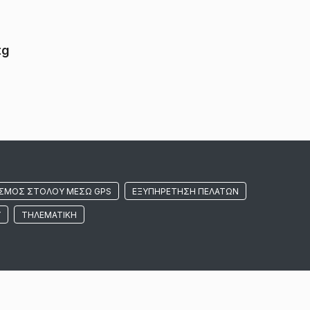
tg
ΣΜΌΣ ΣΤΌΛΟΥ ΜΈΣΩ GPS
ΕΞΥΠΗΡΈΤΗΣΗ ΠΕΛΑΤΏΝ
Υ
ΤΗΛΕΜΑΤΙΚΉ