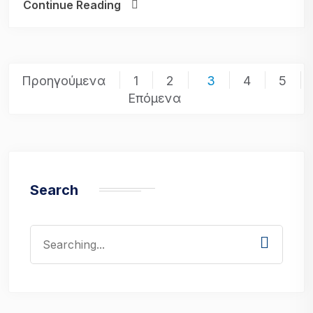
Continue Reading
Posts
Προηγούμενα
1
2
3
4
5
pagination
Επόμενα
Search
Search
for: